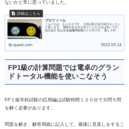
ないかと常に思っていました。
プロフィール
こんにちは、まんまるです。 今回は私の自己紹介をしたい
と思います。 興味のある方は見ていただければ幸いです。
自己紹介 私は非金融機関勤務の４０代です。 妻と小学校
２年生、１年生、０歳児の３人の子供を持つ父親です。 ２
０２１年初めにFP資格...
fp-quest.com
2022.03.14
FP1級の計算問題では電卓のグラン
ドトータル機能を使いこなそう
FP１級学科試験の応用編は試験時間１２０分で大問５問
を解く必要があります。
問題を解き、解答用紙に記入して、最後に見直しをするこ