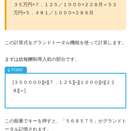
３５万円×７．１２５／１０００×２２８月＋５２
万円×５．４８１／１０００×２８６月
この計算式をグランドトータル機能を使って計算します。
まずは総報酬制導入前の部分です。
[３５００００][×][７．１２５][÷][１０００][×][２２
８][＝]
この順番でキーを押すと、「５６８５７５」がグランドト
ータル記憶されます。