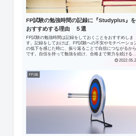
FP試験の勉強時間の記録に『Studyplus』を
おすすめする理由 ５選
FP試験の勉強時間は記録をしておくことをおすすめしま
す。記録をしておけば、FP試験への不安やモチベーショ
の低下を感じた時に、振り返ることで自信につながるか
です。自信を持って勉強を続け、合格まで努力を続ける
とができれば、『必ず合格』できます。勉強時間を記録
2022.05.
るには、いつでも簡単に入力できるアプリがおすすめで
す。今回は勉強時間の記録に『Studyplus』をおすすめす
FP1級
理由を紹介します。