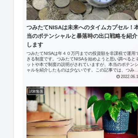
つみたてNISAは未来へのタイムカプセル！
当のポテンシャルと暴落時の出口戦略を紹介
します
つみたてNISAは年４０万円までの投資額を非課税で運用
きる制度です。つみたてNISAを始めようと思い調べると
ットや本で制度の説明がされていますが、本当のポテン
ャルを紹介したものは少ないです。この記事では、つみ
てNISAの本当のポテンシャルを紹介します。また、非課
2022.06.
期満了時に暴落していた場合の対処方法も紹介していま
す。
試験勉強