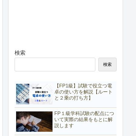
検索
検索
【FP1級】試験で役立つ電
卓の使い方を解説【ルート
と２乗の打ち方】
FP１級学科試験の配点につ
いて実際の結果をもとに解
説します