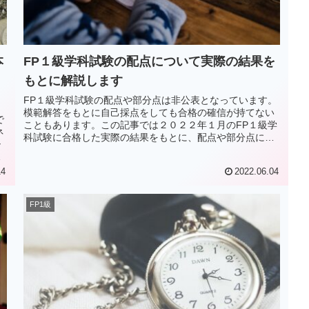
本
FP１級学科試験の配点について実際の結果を
もとに解説します
FP１級学科試験の配点や部分点は非公表となっています。
模範解答をもとに自己採点をしても合格の確信が持てない
で
こともあります。この記事では２０２２年１月のFP１級学
ネ
科試験に合格した実際の結果をもとに、配点や部分点につ
シ
いて解説していきます。
た
税
14
2022.06.04
FP1級