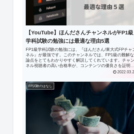
【YouTube】ほんださんチャンネルがFP1級
学科試験の勉強には最適な理由5選
FP1級学科試験の勉強には、『ほんださん/東大式FPチャ
ネル』が最強です。このチャンネルでは、FP1級の難解な
論点をとてもわかりやすく解説してくれています。チャ
ネル視聴者の高い合格率が、コンテンツの優良さを証明
ています。今回はそんな『ほんださん/東大式FPチャンネ
2022.03.
ル』が最強な理由について紹介します。
FP試験のはなし