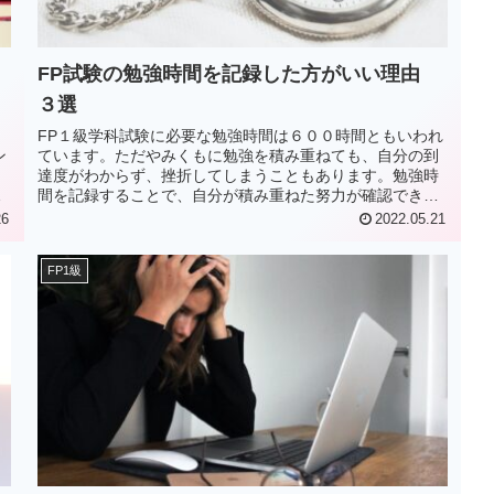
FP試験の勉強時間を記録した方がいい理由
３選
FP１級学科試験に必要な勉強時間は６００時間ともいわれ
ン
ています。ただやみくもに勉強を積み重ねても、自分の到
ら
達度がわからず、挫折してしまうこともあります。勉強時
こ
間を記録することで、自分が積み重ねた努力が確認でき、
す
試験勉強のモチベーションにもなります。この記事では、
26
2022.05.21
FP試験の勉強時間を記録した方がいい理由３選について紹
る
介します。
FP1級