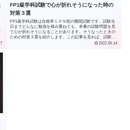
た
FP1級学科試験で心が折れそうになった時の
対策３選
FP1級学科試験は合格率１０％程の難関試験です。試験当
よ
日までどんなに勉強を積み重ねても、本番の試験問題を見
構
て心が折れそうになることがあります。そうなったときの
で
ための対策３選を紹介します。この記事を見れば、試験中
理
に心が折れることなく、実力を発揮することができます。
17
2022.05.14