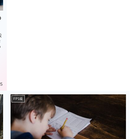
の
役
母
の
わ
の
に
25
FP1級