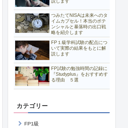
説します
つみたてNISAは未来へのタ
イムカプセル！本当のポテ
ンシャルと暴落時の出口戦
略を紹介します
FP１級学科試験の配点につ
いて実際の結果をもとに解
説します
FP試験の勉強時間の記録に
『Studyplus』をおすすめす
る理由 ５選
カテゴリー
FP1級