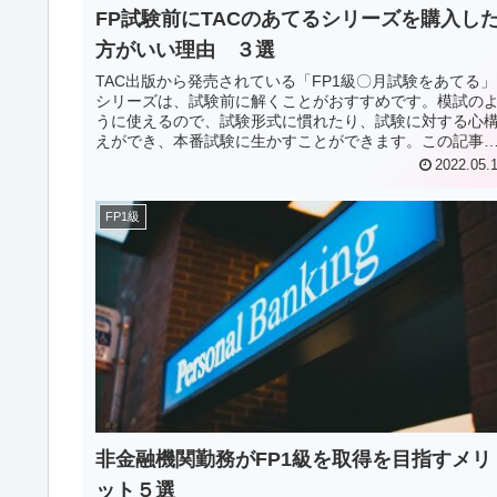
FP試験前にTACのあてるシリーズを購入し
方がいい理由 ３選
TAC出版から発売されている「FP1級〇月試験をあてる」
シリーズは、試験前に解くことがおすすめです。模試の
うに使えるので、試験形式に慣れたり、試験に対する心
えができ、本番試験に生かすことができます。この記事
は、TACのあてるシリーズを試験前に購入した方がいい
2022.05.
由を紹介します。
FP1級
非金融機関勤務がFP1級を取得を目指すメリ
ット５選