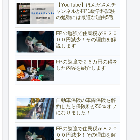
【YouTube】ほんださんチ
ャンネルがFP1級学科試験
の勉強には最適な理由5選
FPの勉強で住民税が８２０
００円減少！その理由を解
説します
FPの勉強で２６万円の得を
した内容を紹介します
自動車保険の車両保険を解
約したら保険料が50％オフ
になりました！
FPの勉強で住民税が８２０
００円減少！その理由を解