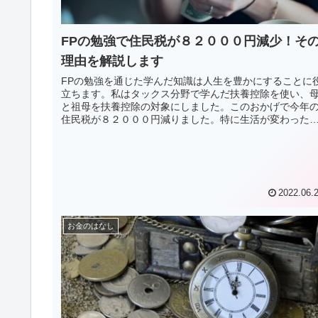
FPの勉強で住民税が８２０００円減少！そ
理由を解説します
FPの勉強を通じた学んだ知識は人生を豊かにすることに
立ちます。私はタックス分野で学んだ扶養控除を使い、
と祖母を扶養控除の対象にしました。このおかげで今年
住民税が８２０００円減りました。特に生活が変わった
けでもなく、月に6800円のゆとりが生まれています。こ
記事では、FP試験で学ぶ扶養控除が実際の生活にどう役
立つのか解説します。
2022.06.
お金のはなし