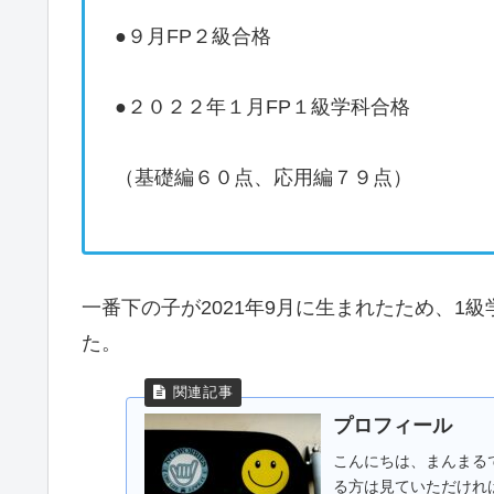
●９月FP２級合格
●２０２２年１月FP１級学科合格
（基礎編６０点、応用編７９点）
一番下の子が2021年9月に生まれたため、1
た。
プロフィール
こんにちは、まんまる
る方は見ていただけれ