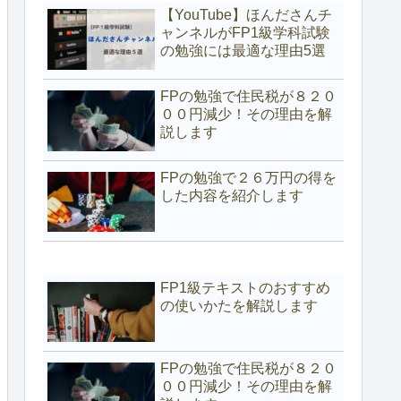
【YouTube】ほんださんチ
ャンネルがFP1級学科試験
の勉強には最適な理由5選
FPの勉強で住民税が８２０
００円減少！その理由を解
説します
FPの勉強で２６万円の得を
した内容を紹介します
FP1級テキストのおすすめ
の使いかたを解説します
FPの勉強で住民税が８２０
００円減少！その理由を解