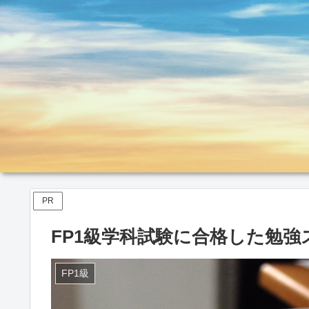
PR
FP1級学科試験に合格した勉
FP1級